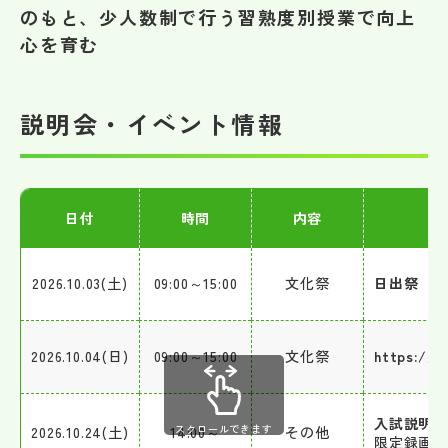
その他
のもと、少人数制で行う習熟度別授業で向上
心を育む
お問い合わせ
説明会・イベント情報
個人情報保護方針
サイトマップ
日付
時間
内容
運営会社
2026.10.03(土)
09:00～15:00
文化祭
日出祭
2026.10.04(日)
09:00～15:00
文化祭
https://w
入試説明
スクロールできます
2026.10.24(土)
14:00～
その他
限定録画映