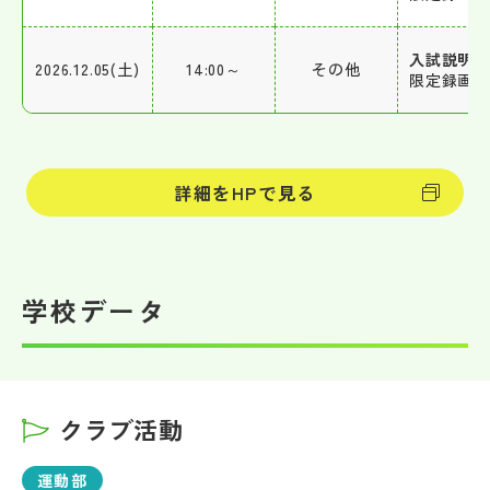
入試説明
2026.12.05(土)
14:00～
その他
限定録画映
詳細をHPで見る
学校データ
クラブ活動
運動部