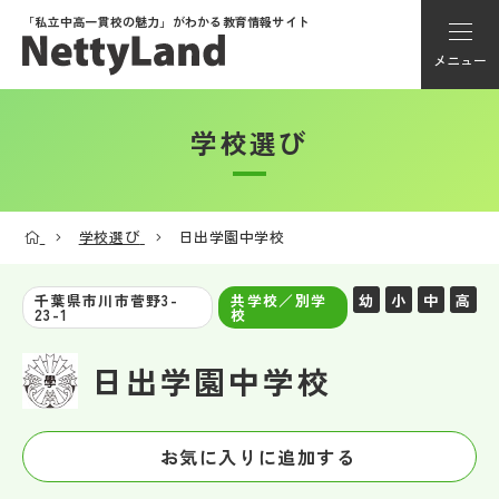
「私立中高一貫校の魅力」が
わかる教育情報サイト
メニュー
学校選び
アカウント登録
Myページ
学校選び
日出学園中学校
メニュー
幼
小
中
高
千葉県市川市菅野3-
共学校／別学
23-1
校
学校選び
日出学園中学校
学校動画
お気に入りに追加する
私学探検隊