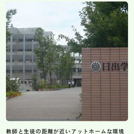
帰国生受験情報
説明会・イベント情報
よみもの
学校からのお知らせ
学校HP最新情報
特集
NettyLandかわら版
教師と生徒の距離が近いアットホームな環境