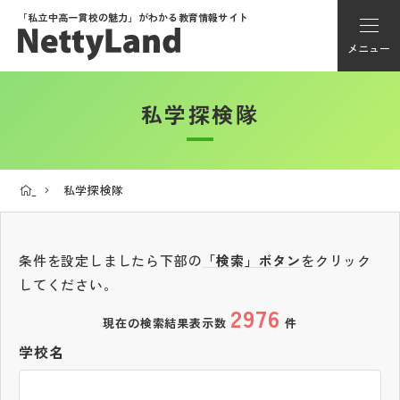
「私立中高一貫校の魅力」が
わかる教育情報サイト
メニュー
私学探検隊
アカウント登録
Myページ
私学探検隊
メニュー
学校選び
条件を設定しましたら下部の
「検索」ボタン
をクリック
してください。
2976
学校動画
現在の検索結果表示数
件
学校名
私学探検隊