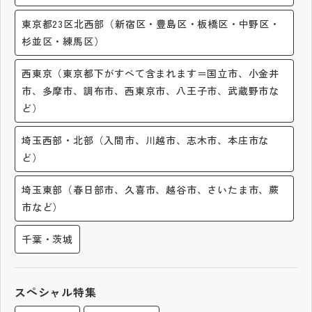
その他
東京都23区北西部（新宿区・豊島区・板橋区・中野区・
杉並区・練馬区）
お問い合わせ
西東京（東京都下がすべて含まれます＝国立市、小金井
個人情報保護方針
市、多摩市、調布市、西東京市、八王子市、武蔵野市な
ど）
サイトマップ
埼玉西部・北部（入間市、川越市、志木市、本庄市な
ど）
運営会社
埼玉東部（春日部市、久喜市、越谷市、さいたま市、蕨
市など）
千葉・茨城
スペシャル特集