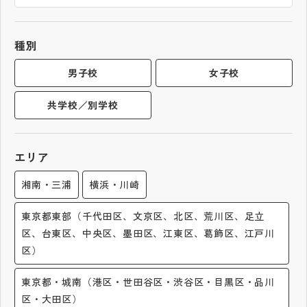
帰国生受験情報
種別
説明会・イベント情報
男子校
女子校
共学校／別学校
よみもの
学校からのお知らせ
エリア
湘南・三浦
横浜・川崎
学校HP最新情報
東京都東部（千代田区、文京区、北区、荒川区、足立
区、台東区、中央区、墨田区、江東区、葛飾区、江戸川
特集
区）
NettyLandかわら版
東京都・城南（港区・世田谷区・渋谷区・目黒区・品川
区・大田区）