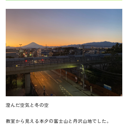
帰国生受験情報
説明会・イベント情報
よみもの
学校からのお知らせ
学校HP最新情報
特集
澄んだ空気と冬の空
NettyLandかわら版
教室から見える本夕の富士山と丹沢山地でした。