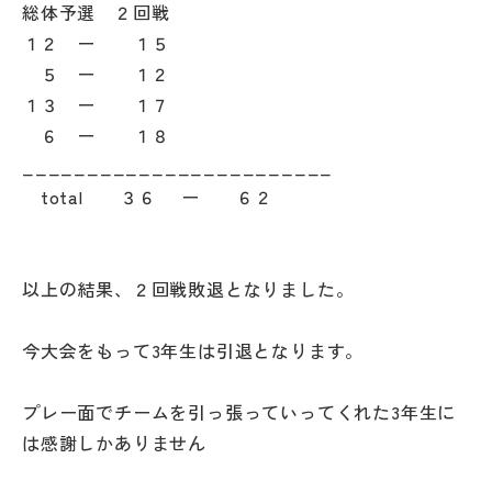
総体予選 ２回戦
その他
１２ ー １５
お問い合わせ
５ ー １２
１３ ー １７
６ ー １８
個人情報保護方針
________________________
total ３６ ー ６２
サイトマップ
運営会社
以上の結果、２回戦敗退となりました。
今大会をもって3年生は引退となります。
プレー面でチームを引っ張っていってくれた3年生に
は感謝しかありません