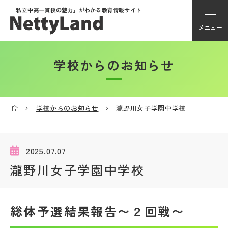
「私立中高一貫校の魅力」が
わかる教育情報サイト
メニュー
学校からのお知らせ
アカウント登録
Myページ
学校からのお知らせ
瀧野川女子学園中学校
メニュー
学校選び
2025.07.07
瀧野川女子学園中学校
学校動画
総体予選結果報告〜２回戦〜
私学探検隊