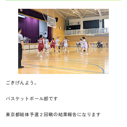
帰国生受験情報
説明会・イベント情報
よみもの
学校からのお知らせ
学校HP最新情報
ごきげんよう。
特集
バスケットボール部です
東京都総体予選２回戦の結果報告になります
NettyLandかわら版