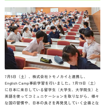
帰国生受験情報
説明会・イベント情報
よみもの
学校からのお知らせ
学校HP最新情報
7月5日（土）、株式会社トモノカイと連携し、
特集
English Camp事前学習を行いました。7月19日（土）
に日本に来日している留学生（大学生、大学院生）と
NettyLandかわら版
英語を使ってコミュニケーションを取りながら、様々
な国の習慣や、日本の良さを再発見していく企画とな