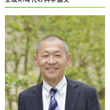
帰国生受験情報
説明会・イベント情報
よみもの
学校からのお知らせ
学校HP最新情報
特集
NettyLandかわら版