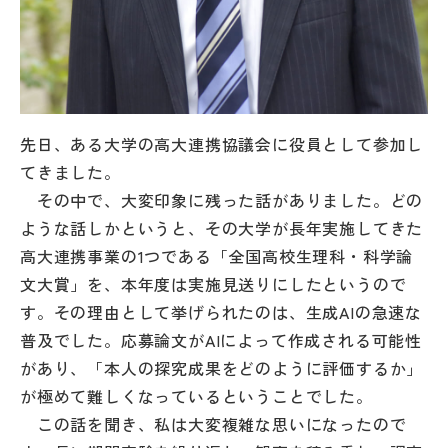
その他
お問い合わせ
個人情報保護方針
先日、ある大学の高大連携協議会に役員として参加し
てきました。
サイトマップ
その中で、大変印象に残った話がありました。どの
ような話しかというと、その大学が長年実施してきた
高大連携事業の1つである「全国高校生理科・科学論
運営会社
文大賞」を、本年度は実施見送りにしたというので
す。その理由として挙げられたのは、生成AIの急速な
普及でした。応募論文がAIによって作成される可能性
があり、「本人の探究成果をどのように評価するか」
が極めて難しくなっているということでした。
この話を聞き、私は大変複雑な思いになったので