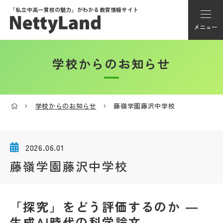
「私立中高一貫校の魅力」が
わかる教育情報サイト
メニュー
学校からのお知らせ
アカウント登録
Myページ
学校からのお知らせ
藤嶺学園藤沢中学校
メニュー
学校選び
2026.06.01
藤嶺学園藤沢中学校
学校動画
「探究」をどう評価するのか ―
私学探検隊
生成AI時代の科学論文