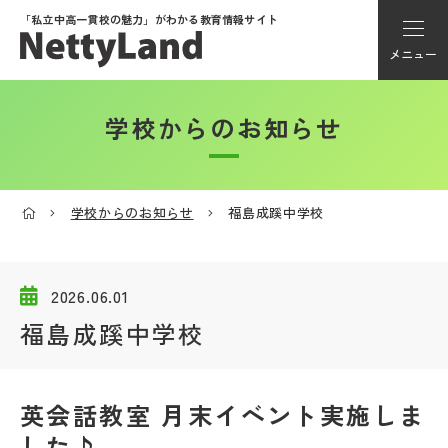
「私立中高一貫校の魅力」が
わかる教育情報サイト
メニュー
学校からのお知らせ
アカウント登録
Myページ
学校からのお知らせ
福島成蹊中学校
メニュー
学校選び
2026.06.01
福島成蹊中学校
学校動画
英会話教室 月末イベント実施しま
私学探検隊
した♪