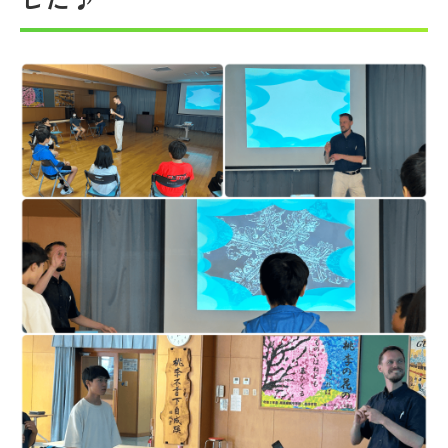
帰国生受験情報
説明会・イベント情報
よみもの
学校からのお知らせ
学校HP最新情報
特集
NettyLandかわら版