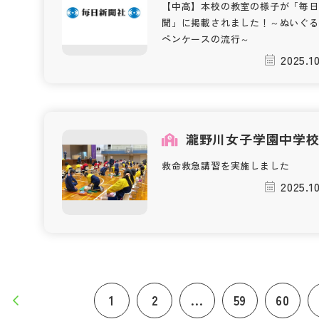
【中高】本校の教室の様子が「毎日
聞」に掲載されました！～ぬいぐる
ペンケースの流行～
2025.1
瀧野川女子学園中学
救命救急講習を実施しました
2025.1
1
2
...
59
60