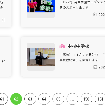
新
【11/22】晃華学園オープン
み
秋のスポーツまつり
202
0.30
校
中村中学校
【高校】１１月２９日(土) 「
学校説明会」を実施します
0.30
202
61
62
63
64
65
...
150
151