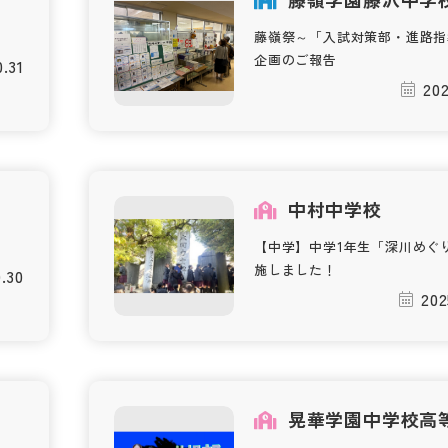
藤嶺祭～「入試対策部・進路指
企画のご報告
0.31
202
中村中学校
【中学】中学1年生「深川めぐ
施しました！
0.30
202
晃華学園中学校高