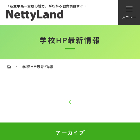
「私立中高一貫校の魅力」が
わかる教育情報サイト
メニュー
学校HP最新情報
アカウント登録
Myページ
学校HP最新情報
メニュー
学校選び
学校動画
私学探検隊
アーカイブ