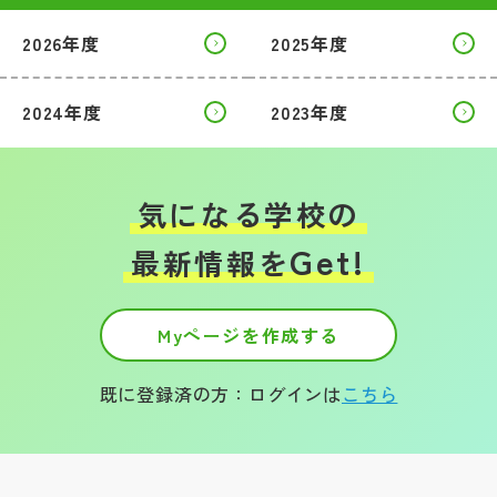
2026年度
2025年度
帰国生受験情報
2024年度
2023年度
説明会・イベント情報
よみもの
気になる学校の
学校からのお知らせ
Get!
最新情報を
学校HP最新情報
Myページを作成する
特集
既に登録済の方：ログインは
こちら
NettyLandかわら版