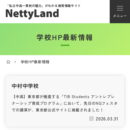
「私立中高一貫校の魅力」が
わかる教育情報サイト
メニュー
学校HP最新情報
アカウント登録
Myページ
学校HP最新情報
メニュー
学校選び
中村中学校
【中高】東京都が推進する「TIB Students アントレプレ
学校動画
ナーシップ育成プログラム」において、先日のNQフェスタ
での講演が、東京都公式サイトに掲載されました！
2026.03.31
私学探検隊