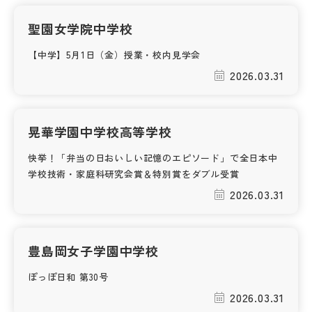
聖園女学院中学校
帰国生受験情報
【中学】5月1日（金）授業・校内見学会
説明会・イベント情報
2026.03.31
よみもの
晃華学園中学校高等学校
学校からのお知らせ
快挙！「弁当の日おいしい記憶のエピソード」で全日本中
学校技術・家庭科研究会賞＆特別賞をダブル受賞
学校HP最新情報
2026.03.31
特集
豊島岡女子学園中学校
ぽっぽ日和 第30号
NettyLandかわら版
2026.03.31