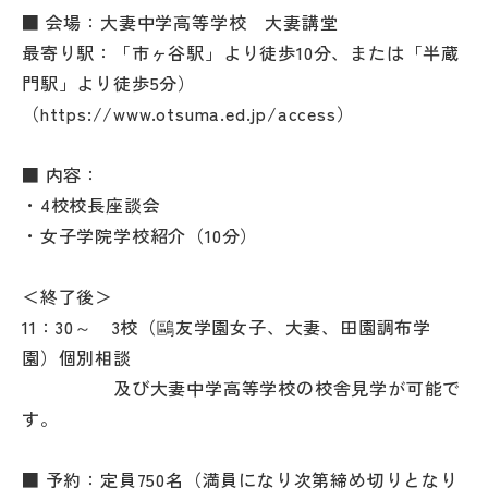
その他
■ 会場：大妻中学高等学校 大妻講堂
最寄り駅：「市ヶ谷駅」より徒歩10分、または「半蔵
お問い合わせ
門駅」より徒歩5分）
（https://www.otsuma.ed.jp/access）
個人情報保護方針
■ 内容：
・4校校長座談会
サイトマップ
・女子学院学校紹介（10分）
運営会社
＜終了後＞
11：30～ 3校（鷗友学園女子、大妻、田園調布学
園）個別相談
及び大妻中学高等学校の校舎見学が可能で
す。
■ 予約：定員750名（満員になり次第締め切りとなり