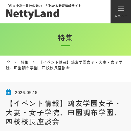
「私立中高一貫校の魅力」が
わかる教育情報サイト
メニュー
特集
アカウント登録
Myページ
特集
【イベント情報】鴎友学園女子・大妻・女子学
院、田園調布学園、四校校長座談会
メニュー
学校選び
2026.05.18
【イベント情報】鴎友学園女子・
学校動画
大妻・女子学院、田園調布学園、
四校校長座談会
私学探検隊