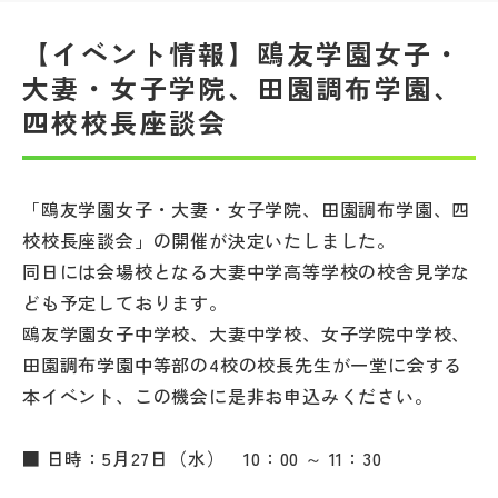
帰国生受験情報
【イベント情報】鴎友学園女子・
大妻・女子学院、田園調布学園、
四校校長座談会
説明会・イベント情報
よみもの
「鴎友学園女子・大妻・女子学院、田園調布学園、四
学校からのお知らせ
校校長座談会」の開催が決定いたしました。
同日には会場校となる大妻中学高等学校の校舎見学な
ども予定しております。
学校HP最新情報
鴎友学園女子中学校、大妻中学校、女子学院中学校、
田園調布学園中等部の4校の校長先生が一堂に会する
特集
本イベント、この機会に是非お申込みください。
NettyLandかわら版
■ 日時：5月27日（水） 10：00 ～ 11：30