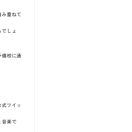
積み重ねて
るでしょ
予備校に通
公式ツイッ
と音楽で