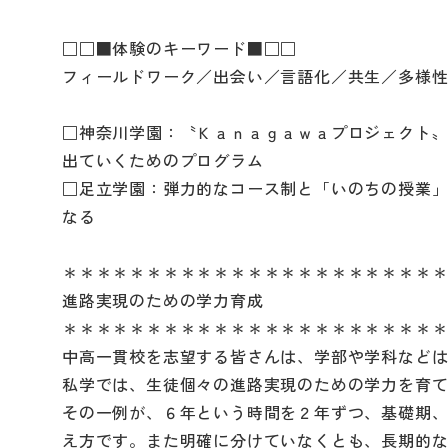
□□■体験のキーワード■□□
フィールドワーク／出会い／言語化／共生／多様
□神奈川学園：〝Ｋａｎａｇａｗａプロジェクト
出ていくためのプログラム
□足立学園：弾力的なコース制と「いのちの授業
なる
＊＊＊＊＊＊＊＊＊＊＊＊＊＊＊＊＊＊＊＊＊＊
進路実現のための学力育成
＊＊＊＊＊＊＊＊＊＊＊＊＊＊＊＊＊＊＊＊＊＊
中高一貫校を志望する皆さんは、学部や学科など
私学では、生徒個々の進路実現のための学力を育
その一例が、６年という時間を２年ずつ、基礎期
え方です。また明確に分けていなくとも、長期的