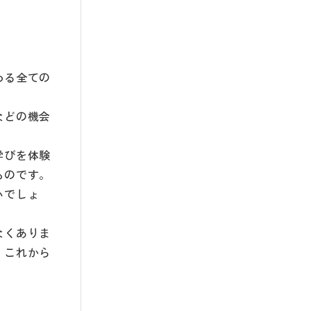
わる全ての
などの機会
学びを体験
ものです。
いでしょ
なくありま
、これから