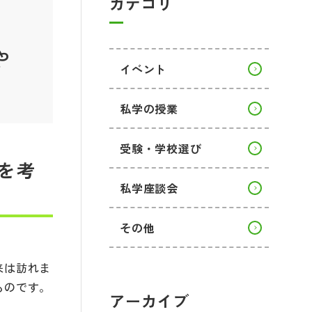
カテゴリ
や
イベント
私学の授業
受験・学校選び
を考
私学座談会
その他
来は訪れま
ものです。
アーカイブ