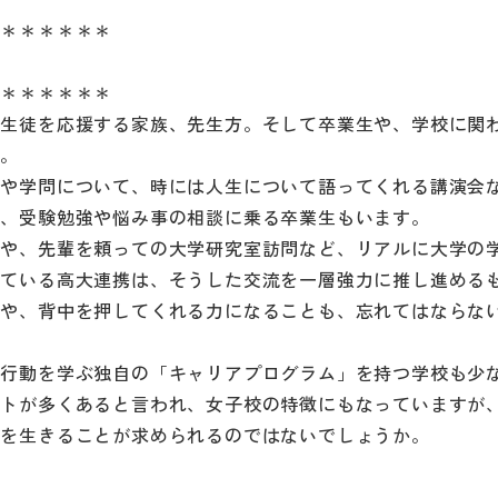
＊＊＊＊＊＊＊
＊＊＊＊＊＊＊
の生徒を応援する家族、先生方。そして卒業生や、学校に関
す。
業や学問について、時には人生について語ってくれる講演会
り、受験勉強や悩み事の相談に乗る卒業生もいます。
業や、先輩を頼っての大学研究室訪問など、リアルに大学の
している高大連携は、そうした交流を一層強力に推し進める
けや、背中を押してくれる力になることも、忘れてはならな
や行動を学ぶ独自の「キャリアプログラム」を持つ学校も少
ントが多くあると言われ、女子校の特徴にもなっていますが
生を生きることが求められるのではないでしょうか。