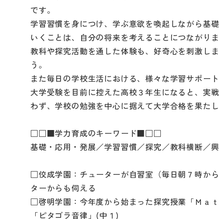
です。
学習習慣を身につけ、学ぶ意欲を喚起しながら基
いくことは、自分の将来を考えることにつながり
教科や探究活動を通した体験も、好奇心を刺激し
う。
また毎日の学校生活における、様々な学習サポー
大学受験を目前に控えた高校３年生になると、実
わず、学校の勉強を中心に据えて大学合格を果た
□□■学力育成のキーワード■□□
基礎・応用・発展／学習習慣／探究／教科横断／
□佼成学園：チューターが自習室（毎日朝７時か
ターからも伺える
□啓明学園：今年度から始まった探究授業「Ｍａ
「ピタゴラ音律」(中１)