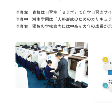
写真左：青稜は自習室「Ｓラボ」で自学自習のサ
写真中：湘南学園は「人格形成のためのカリキュ
写真右：獨協の学校案内には中高６カ年の成長が