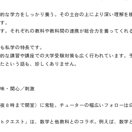
礎的な学力をしっかり養う。その土台の上により深い理解を
ます。
ます。それぞれの教科や教科間の連携が総合力を養ってくれ
トも私学の特長です。
戦的な講習や講座での大学受験対策も広く行われています。
したという話も、珍しくありません。
興味・関心／刺激
ら夜８時まで開室）に常駐。チューターの幅広いフォローは
ｔｈクエスト」は、数学と他教科とのコラボ。例えば、数学