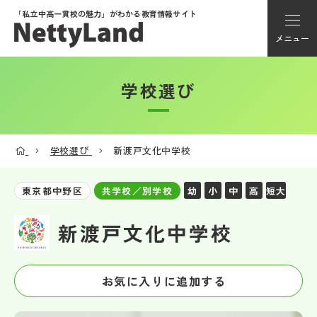
「私立中高一貫校の魅力」が
わかる教育情報サイト
メニュー
学校選び
アカウント登録
Myページ
学校選び
新渡戸文化中学校
メニュー
幼
小
中
高
短大
東京都中野区
共学校／別学校
学校選び
新渡戸文化中学校
学校動画
お気に入りに追加する
私学探検隊