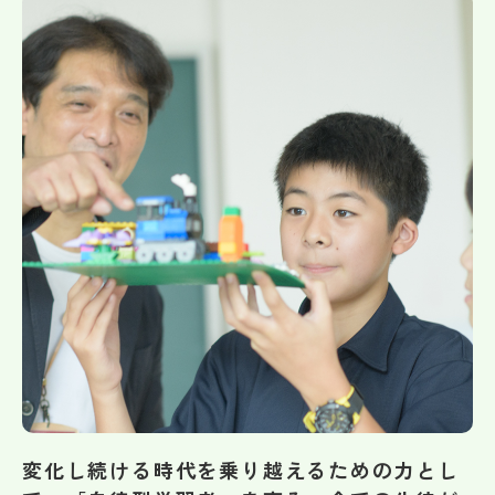
帰国生受験情報
説明会・イベント情報
よみもの
学校からのお知らせ
学校HP最新情報
特集
NettyLandかわら版
変化し続ける時代を乗り越えるための力とし