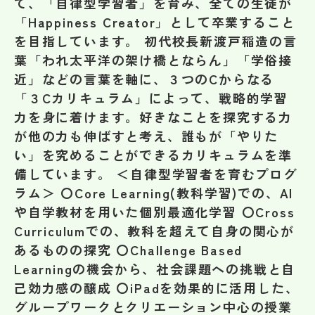
て、「自律型学習者」を育み、全ての生徒が
その他
「Happiness Creator」として卒業すること
を目指しています。 初代校長新渡戸稲造の言
お問い合わせ
葉「われ太平洋の架け橋とならん」「学俗接
近」などの言葉を軸に、３つのCからなる
個人情報保護方針
「３Cカリキュラム」によって、戦略的学習
力を身に着けます。好きなことを探究する力
が他の力も伸ばすと考え、誰もが「やりた
サイトマップ
い」を究めることができるカリキュラムを準
備しています。 ＜自律型学習者を育むプログ
運営会社
ラム＞ 〇Core Learning(教科学習)での、AI
や自学教材を用いた個別最適化学習 〇Cross
Curriculumでの、教科を超えて自身の関心が
あるものの探究 〇Challenge Based
Learningの機会から、社会課題への挑戦と自
己効力感の醸成 〇iPadを効果的に活用した、
グループワークとクリエーション中心の授業