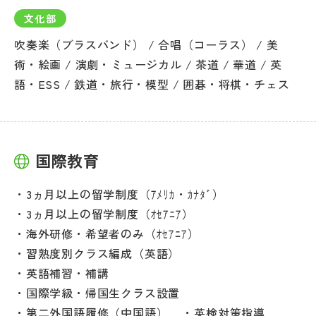
文化部
吹奏楽（ブラスバンド） / 合唱（コーラス） / 美
術・絵画 / 演劇・ミュージカル / 茶道 / 華道 / 英
語・ESS / 鉄道・旅行・模型 / 囲碁・将棋・チェス
国際教育
3ヵ月以上の留学制度（ｱﾒﾘｶ・ｶﾅﾀﾞ）
3ヵ月以上の留学制度（ｵｾｱﾆｱ）
海外研修・希望者のみ（ｵｾｱﾆｱ）
習熟度別クラス編成（英語）
英語補習・補講
国際学級・帰国生クラス設置
第二外国語履修（中国語）
英検対策指導