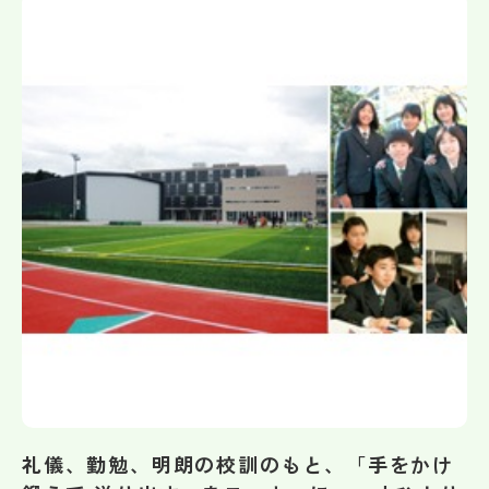
帰国生受験情報
説明会・イベント情報
よみもの
学校からのお知らせ
学校HP最新情報
特集
NettyLandかわら版
礼儀、勤勉、明朗の校訓のもと、「手をかけ