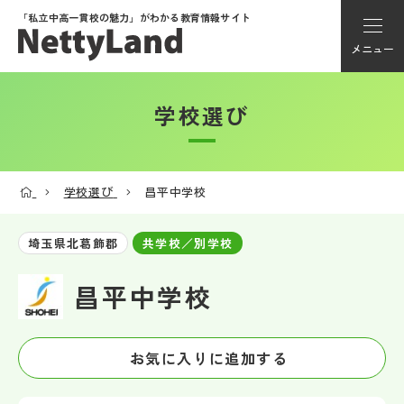
「私立中高一貫校の魅力」が
わかる教育情報サイト
メニュー
学校選び
アカウント登録
Myページ
学校選び
昌平中学校
メニュー
埼玉県北葛飾郡
共学校／別学校
学校選び
昌平中学校
学校動画
お気に入りに追加する
私学探検隊