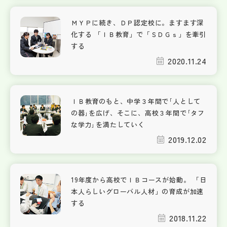
ＭＹＰに続き、ＤＰ認定校に。ますます深
化する 「ＩＢ教育」で「ＳＤＧｓ」を牽引
する
2020.11.24
ＩＢ教育のもと、中学３年間で｢人として
の器｣を広げ、そこに、高校３年間で｢タフ
な学力｣を満たしていく
2019.12.02
19年度から高校でＩＢコースが始動。 「日
本人らしいグローバル人材」の育成が加速
する
2018.11.22