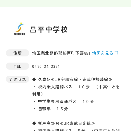
昌平中学校
住所
埼玉県北葛飾郡杉戸町下野851
地図を見る
TEL
0480-34-3381
アクセス
◆ 久喜駅≪JR宇都宮線・東武伊勢崎線≫
・ 校内乗入路線バス １０分 （中高生とも
利用）
・ 中学生専用直通バス １０分
・ 自転車 １５分
◆ 杉戸高野台≪JR東武日光線≫
・ 校内乗入路線バス ５分 （中高生とも利