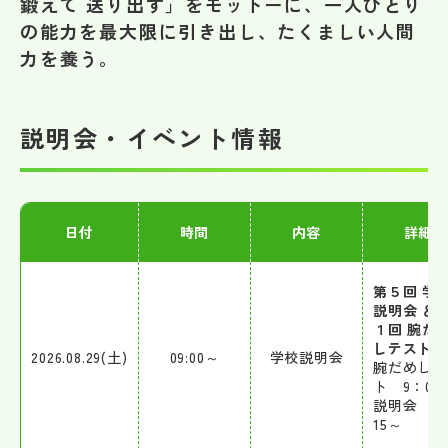
鍛えて 送り出す」をモットーに、一人ひとり
その他
の能力を最大限に引き出し、たくましい人間
力を養う。
お問い合わせ
個人情報保護方針
説明会・イベント情報
サイトマップ
日付
時間
内容
詳細
運営会社
第５回 学
説明会 ＆ 
１回 腕だ
しテスト
2026.08.29(土)
09:00～
学校説明会
腕だめしテ
ト 9：00
説明会 9
15～