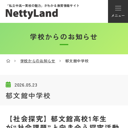
「私立中高一貫校の魅力」が
わかる教育情報サイト
メニュー
学校からのお知らせ
アカウント登録
Myページ
学校からのお知らせ
郁文館中学校
メニュー
学校選び
2026.05.23
郁文館中学校
学校動画
【社会探究】郁文館高校1年生
私学探検隊
が“社会課題”と向き合う探究活動