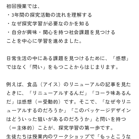
その他
初回授業では、
・3年間の探究活動の流れを理解する
お問い合わせ
・なぜ探究学習が必要なのかを知る
・自分が興味・関心を持つ社会課題を見つける
個人情報保護方針
ことを中心に学習を進めました。
日常生活の中にある課題を見つけるために、「感想」
サイトマップ
ではなく「問い」をもつことからはじまります。
運営会社
例えば、食品（アイス）のリニューアルの記事を見た
ときに、「リニューアルするんだ」「コーラ味あるん
だ」は感想（＝受動的）です。そこで、「なぜ今リニ
ューアルするのだろうか」「このパッケージデザイン
はどういった狙いがあるのだろうか」と問いを持つ
（＝主体的）ことが、探究学習の第一歩です。
生徒たちは授業内のワークショップで「もっとこうな