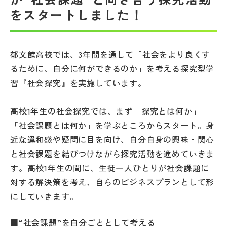
をスタートしました！
帰国生受験情報
説明会・イベント情報
郁文館高校では、3年間を通して「社会をより良くす
るために、自分に何ができるのか」を考える探究型学
よみもの
習『社会探究』を実施しています。
学校からのお知らせ
高校1年生の社会探究では、まず「探究とは何か」
「社会課題とは何か」を学ぶところからスタート。身
近な違和感や疑問に目を向け、自分自身の興味・関心
学校HP最新情報
と社会課題を結びつけながら探究活動を進めていきま
す。高校1年生の間に、生徒一人ひとりが社会課題に
特集
対する解決策を考え、自らのビジネスプランとして形
にしていきます。
NettyLandかわら版
■“社会課題”を自分ごととして考える