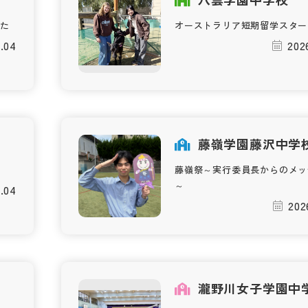
た
オーストラリア短期留学スター
.04
202
藤嶺学園藤沢中学
藤嶺祭～実行委員長からのメッ
～
.04
202
瀧野川女子学園中