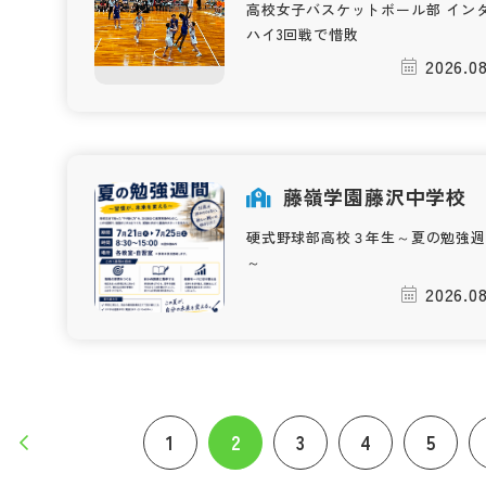
高校女子バスケットボール部 イン
ハイ3回戦で惜敗
2026.08
藤嶺学園藤沢中学校
硬式野球部高校３年生～夏の勉強週
～
2026.08
1
2
3
4
5