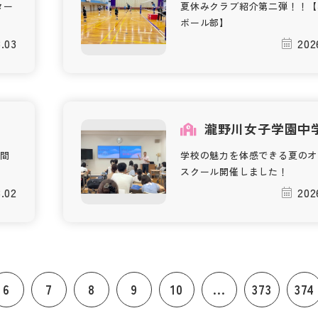
ター
夏休みクラブ紹介第二弾！！【
ボール部】
.03
202
瀧野川女子学園中
間
学校の魅力を体感できる夏のオ
スクール開催しました！
.02
202
6
7
8
9
10
...
373
374