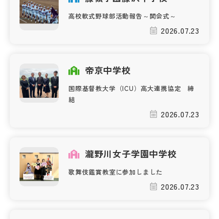
高校軟式野球部活動報告～開会式～
帰国生受験情報
2026.07.23
説明会・イベント情報
帝京中学校
よみもの
国際基督教大学（ICU）高大連携協定 締
結
学校からのお知らせ
2026.07.23
学校HP最新情報
瀧野川女子学園中学校
特集
歌舞伎鑑賞教室に参加しました
2026.07.23
NettyLandかわら版