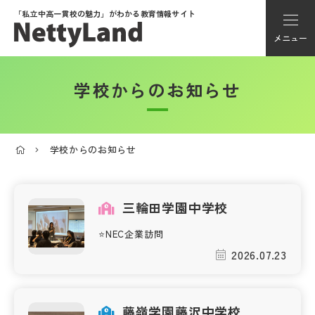
「私立中高一貫校の魅力」が
わかる教育情報サイト
メニュー
学校からのお知らせ
アカウント登録
Myページ
学校からのお知らせ
メニュー
学校選び
三輪田学園中学校
⭐NEC企業訪問
学校動画
2026.07.23
私学探検隊
藤嶺学園藤沢中学校