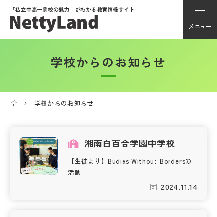
「私立中高一貫校の魅力」が
わかる教育情報サイト
メニュー
学校からのお知らせ
アカウント登録
Myページ
学校からのお知らせ
メニュー
学校選び
湘南白百合学園中学校
【生徒より】Budies Without Bordersの
学校動画
活動
2024.11.14
私学探検隊