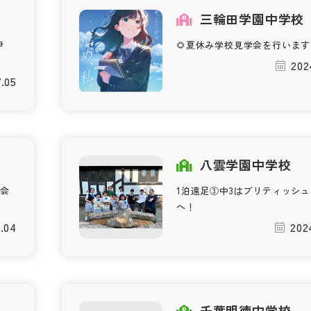
三輪田学園中学校
伊
🌻夏休み学校見学会を行いま
202
.05
校
八雲学園中学校
会
1泊遠足③中3はブリティッシ
へ！
.04
202
千葉明徳中学校