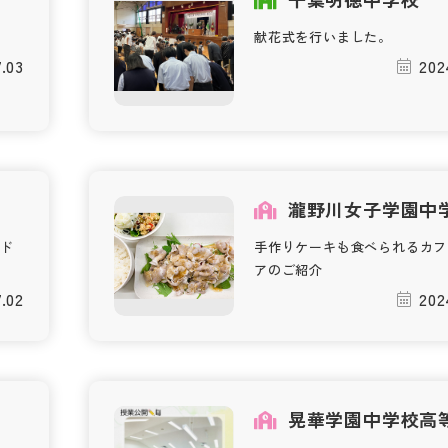
献花式を行いました。
.03
202
瀧野川女子学園中
ンド
手作りケーキも食べられるカフ
アのご紹介
.02
202
校
晃華学園中学校高