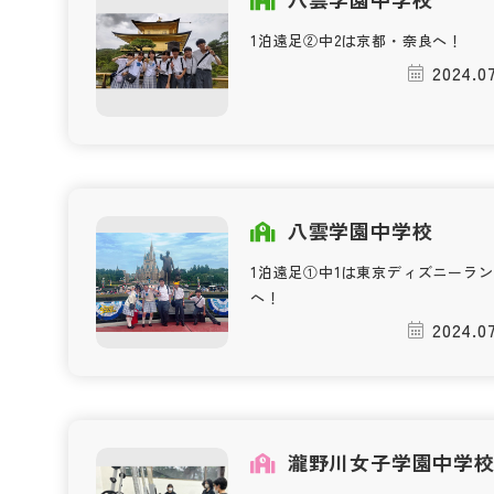
1泊遠足②中2は京都・奈良へ！
2024.07
八雲学園中学校
1泊遠足①中1は東京ディズニーラ
へ！
2024.07
瀧野川女子学園中学