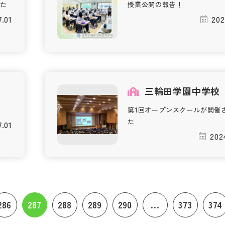
た
授業公開の報告！
7.01
202
三輪田学園中学校
第1回オープンスクールが開催
た
7.01
202
286
287
288
289
290
...
373
374