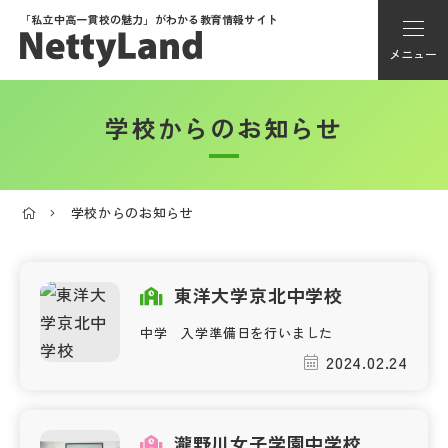
「私立中高一貫校の魅力」が
わかる教育情報サイト
メニュー
学校からのお知らせ
アカウント登録
Myページ
学校からのお知らせ
メニュー
学校選び
東洋大学京北中学校
中学 入学準備日を行いました
学校動画
2024.02.24
私学探検隊
瀧野川女子学園中学校