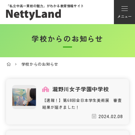
「私立中高一貫校の魅力」が
わかる教育情報サイト
メニュー
学校からのお知らせ
アカウント登録
Myページ
学校からのお知らせ
メニュー
学校選び
瀧野川女子学園中学校
【速報！】第68回全日本学生美術展 審査
学校動画
結果が届きました！
2024.02.08
私学探検隊