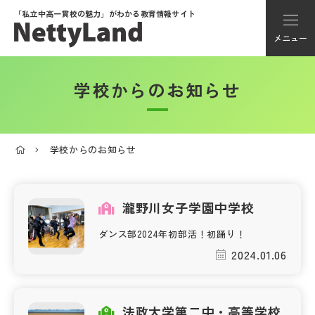
「私立中高一貫校の魅力」が
わかる教育情報サイト
メニュー
学校からのお知らせ
アカウント登録
Myページ
学校からのお知らせ
メニュー
学校選び
瀧野川女子学園中学校
ダンス部2024年初部活！初踊り！
学校動画
2024.01.06
私学探検隊
法政大学第二中・高等学校