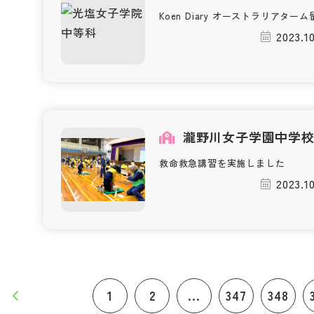
Koen Diary オーストラリアターム
2023.1
瀧野川女子学園中学
救命救急講習を実施しました
2023.1
1
2
...
347
348