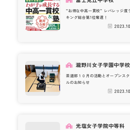
“お得な中高一貫校” レバレッジ度
キング総合第1位奪還！
2023.1
瀧野川女子学園中学
茶道部１０月の活動とオープンスク
ルのお知らせ
2023.1
光塩女子学院中等科