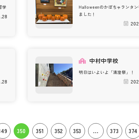
留学
Halloweenのかぼちゃランタ
ました！
0.28
202
校
中村中学校
明日はいよいよ「清澄祭」！
0.28
202
349
350
351
352
353
...
373
374