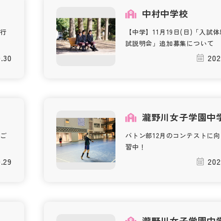
校
中村中学校
行
【中学】11月19日(日)「入試
試説明会」追加募集について
0.30
202
瀧野川女子学園中
ご
バトン部12月のコンテストに
習中！
0.29
202
瀧野川女子学園中