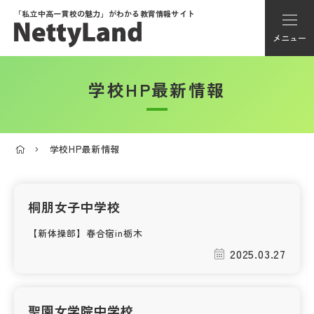
「私立中高一貫校の魅力」が
わかる教育情報サイト
メニュー
学校HP最新情報
アカウント登録
Myページ
学校HP最新情報
メニュー
学校選び
桐朋女子中学校
【新体操部】春合宿in栃木
学校動画
2025.03.27
私学探検隊
聖園女学院中学校