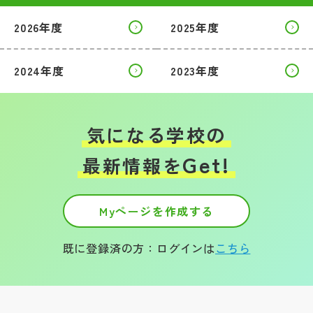
2026年度
2025年度
帰国生受験情報
2024年度
2023年度
説明会・イベント情報
よみもの
気になる学校の
学校からのお知らせ
Get!
最新情報を
学校HP最新情報
Myページを作成する
特集
既に登録済の方：ログインは
こちら
NettyLandかわら版