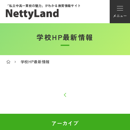
「私立中高一貫校の魅力」が
わかる教育情報サイト
メニュー
学校HP最新情報
アカウント登録
Myページ
学校HP最新情報
メニュー
学校選び
学校動画
私学探検隊
アーカイブ