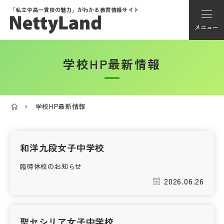
「私立中高一貫校の魅力」が
わかる教育情報サイト
メニュー
学校HP最新情報
アカウント登録
Myページ
学校HP最新情報
メニュー
学校選び
和洋九段女子中学校
臨時休校のお知らせ
学校動画
2026.06.26
私学探検隊
聖セシリア女子中学校