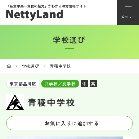
「私立中高一貫校の魅力」が
わかる教育情報サイト
メニュー
学校選び
アカウント登録
Myページ
学校選び
青稜中学校
メニュー
中
高
東京都品川区
共学校／別学校
学校選び
青稜中学校
学校動画
お気に入りに追加する
私学探検隊