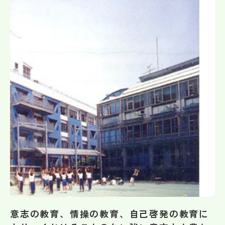
帰国生受験情報
説明会・イベント情報
よみもの
学校からのお知らせ
学校HP最新情報
特集
NettyLandかわら版
意志の教育、情操の教育、自己啓発の教育に