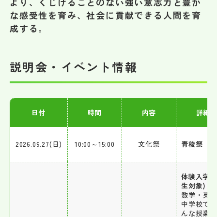
より、くじけることのない強い意志力と豊か
その他
な感受性を育み、社会に貢献できる人間を育
成する。
お問い合わせ
個人情報保護方針
説明会・イベント情報
サイトマップ
日付
時間
内容
詳細
運営会社
2026.09.27(日)
10:00～15:00
文化祭
青稜祭
体験入学(
生対象)
数学・英
中学校で
んな授業