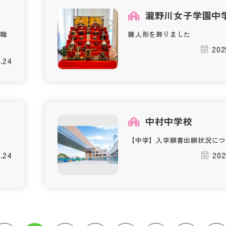
瀧野川女子学園中
職
雛人形を飾りました
202
1.24
中村中学校
【中学】入学願書出願状況につ
1.24
202