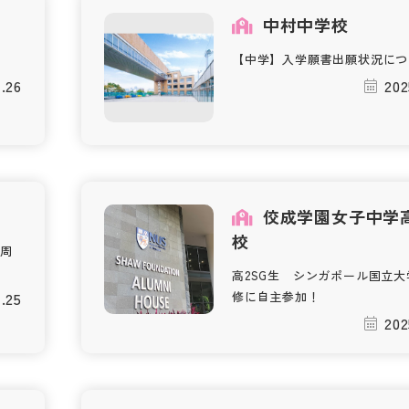
中村中学校
【中学】入学願書出願状況につ
1.26
202
佼成学園女子中学
校
周
高2SG生 シンガポール国立大
1.25
修に自主参加！
202