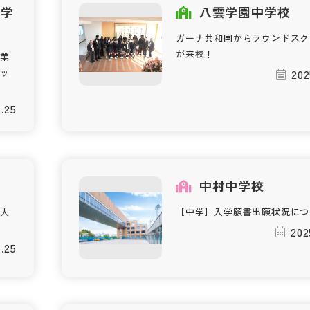
等学
八雲学園中学校
ガーナ共和国からラウンドスク
が来校！
業
ッ
202
1.25
中村中学校
人
【中学】入学願書出願状況につ
202
1.25