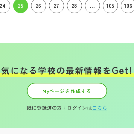
24
25
26
27
28
...
105
106
Get!
気になる学校の
最新情報を
Myページを作成する
既に登録済の方：ログインは
こちら