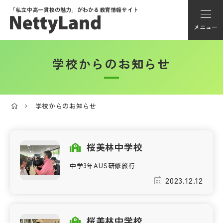
「私立中高一貫校の魅力」が
わかる教育情報サイト
メニュー
学校からのお知らせ
アカウント登録
Myページ
学校からのお知らせ
メニュー
学校選び
桜美林中学校
中学3年AUS研修旅行
学校動画
2023.12.12
私学探検隊
桜美林中学校