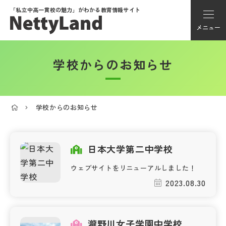
「私立中高一貫校の魅力」が
わかる教育情報サイト
メニュー
学校からのお知らせ
アカウント登録
Myページ
学校からのお知らせ
メニュー
学校選び
日本大学第二中学校
ウェブサイトをリニューアルしました！
学校動画
2023.08.30
私学探検隊
瀧野川女子学園中学校