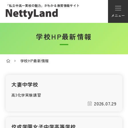
「私立中高一貫校の魅力」が
わかる教育情報サイト
メニュー
学校HP最新情報
アカウント登録
Myページ
学校HP最新情報
メニュー
学校選び
大妻中学校
高3化学実験講習
学校動画
2026.07.29
私学探検隊
佼成学園女子中学高等学校