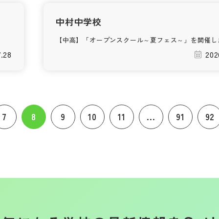
中村中学校
【中高】「オープンスクール～夏フェス～」を開催し
7.28
202
7
8
9
10
11
...
91
92