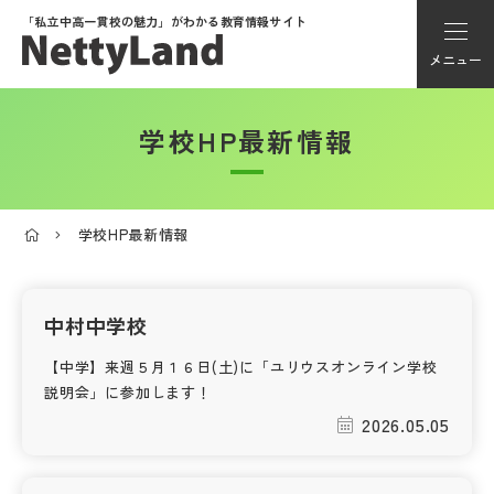
「私立中高一貫校の魅力」が
わかる教育情報サイト
メニュー
学校HP最新情報
アカウント登録
Myページ
学校HP最新情報
メニュー
学校選び
中村中学校
【中学】来週５月１６日(土)に「ユリウスオンライン学校
学校動画
説明会」に参加します！
2026.05.05
私学探検隊