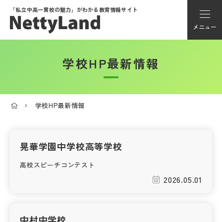
「私立中高一貫校の魅力」が
わかる教育情報サイト
メニュー
学校HP最新情報
アカウント登録
Myページ
学校HP最新情報
メニュー
学校選び
晃華学園中学校高等学校
高校スピーチコンテスト
学校動画
2026.05.01
私学探検隊
中村中学校