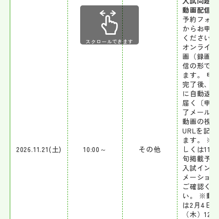
入試問題対
動画配信
予約フォー
からお申込
ください。
スクロールできます
オンライン
画（録画）
信の形で行
ます。 申
完了後、す
に自動返信
届く〔申込
了メール〕
動画の視聴
URLを記
ます。 ※
2026.11.21(土)
10:00～
その他
しくは11
旬掲載予定
入試インフ
メーション
ご確認くだ
い。 ※動
は2月4日
（木）12:0