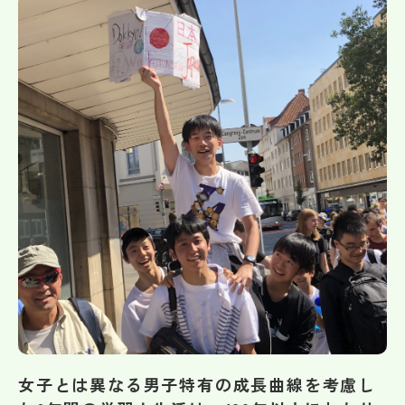
帰国生受験情報
説明会・イベント情報
よみもの
学校からのお知らせ
学校HP最新情報
特集
NettyLandかわら版
女子とは異なる男子特有の成長曲線を考慮し