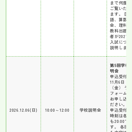
まで何度で
ご覧いただ
ます。 国
語、算数、
会、理科の
教科出題担
者が2027
入試につい
説明します
第5回学校
明会
申込受付開
11月6日
（金） 予
フォームか
お申し込み
ださい。 
2026.12.06(日)
10:00～12:00
学校説明会
申込受付開
時刻は各日
も20:00で
す。 各回