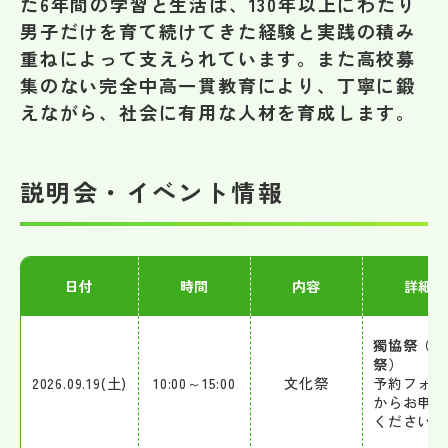
た6年間の学習と生活は、130年以上にわたり
その他
男子だけを育て続けてきた経験と実践の積み
重ねによって支えられています。また高校募
お問い合わせ
集のない完全中高一貫教育により、丁寧に鍛
えながら、社会に有用な人材を育成します。
個人情報保護方針
説明会・イベント情報
サイトマップ
運営会社
日付
時間
内容
詳細
獨協祭（文
祭）
2026.09.19(土)
10:00～15:00
文化祭
予約フォー
からお申込
ください。