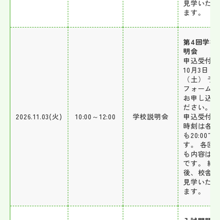
見学いただ
ます。
第4回学校
明会
申込受付開
10月3日
（土） 予
フォームか
お申し込み
ださい。 
2026.11.03(火)
10:00～12:00
学校説明会
申込受付開
時刻は各日
も20:00で
す。 各回
も内容は同
です。 終
後、校舎を
見学いただ
ます。