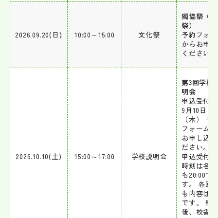
獨協祭（文
祭）
2026.09.20(日)
10:00～15:00
文化祭
予約フォー
からお申込
ください。
第3回学校
明会
申込受付開
9月10日
（木） 予
フォームか
お申し込み
ださい。 
2026.10.10(土)
15:00～17:00
学校説明会
申込受付開
時刻は各日
も20:00で
す。 各回
も内容は同
です。 終
後、校舎を