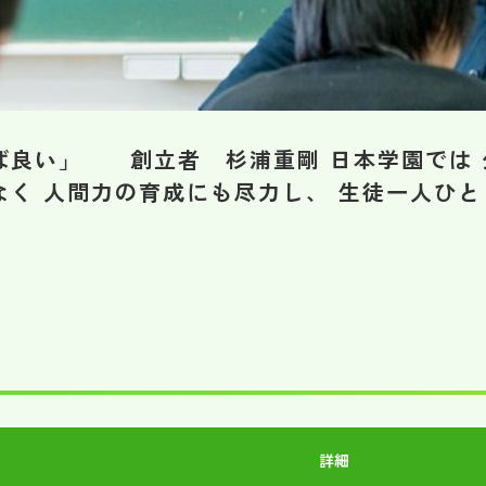
ば良い」 創立者 杉浦重剛 日本学園では 
なく 人間力の育成にも尽力し、 生徒一人ひ
詳細