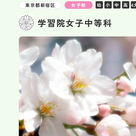
東京都新宿区
女子校
幼
小
中
高
4
学習院女子中等科