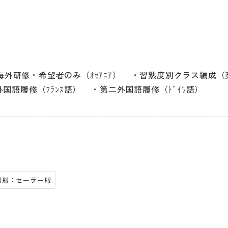
海外研修・希望者のみ（ｵｾｱﾆｱ）
習熟度別クラス編成（
国語履修（ﾌﾗﾝｽ語）
第二外国語履修（ﾄﾞｲﾂ語）
制服：セーラー服