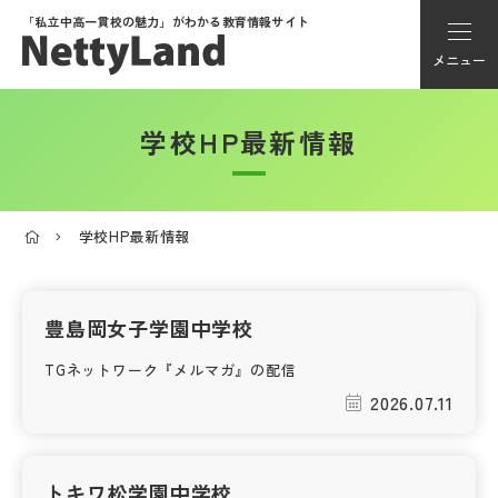
「私立中高一貫校の魅力」が
わかる教育情報サイト
メニュー
学校HP最新情報
アカウント登録
Myページ
学校HP最新情報
メニュー
学校選び
豊島岡女子学園中学校
TGネットワーク『メルマガ』の配信
学校動画
2026.07.11
私学探検隊
トキワ松学園中学校