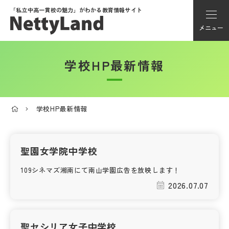
「私立中高一貫校の魅力」が
わかる教育情報サイト
メニュー
学校HP最新情報
アカウント登録
Myページ
学校HP最新情報
メニュー
学校選び
聖園女学院中学校
109シネマズ湘南にて南山学園広告を放映します！
学校動画
2026.07.07
私学探検隊
聖セシリア女子中学校