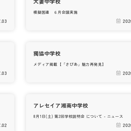
大妻中学校
模擬国連 ６月会議実施
7.03
202
獨協中学校
メディア掲載【「さぴあ」魅力再発見】
7.03
202
アレセイア湘南中学校
8月1日(土) 第2回学校説明会 について - ニュース
7.02
202