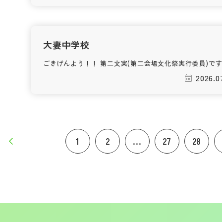
大妻中学校
ごきげんよう！！ 第二文実(第二会場文化祭実行委員)で
2026.0
1
2
...
27
28