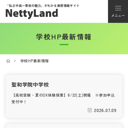
「私立中高一貫校の魅力」が
わかる教育情報サイト
メニュー
学校HP最新情報
アカウント登録
Myページ
学校HP最新情報
メニュー
学校選び
聖和学院中学校
【高校受験・夏のDX体験授業】8/22(土)開催 ※参加申込
学校動画
受付中！
2026.07.09
私学探検隊