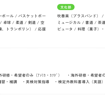
文化部
ーボール / バスケットボー
吹奏楽（ブラスバンド） / 
 卓球 / 柔道 / 剣道 / 空
ミュージカル / 書道 / 茶道
操、トランポリン） / 応援
ピュータ / 料理（菓子）・
外研修・希望者のみ（ｱﾒﾘｶ・ｶﾅﾀﾞ）
海外研修・希望者のみ
補習・補講
英検対策指導
検定外教科書導入（英語