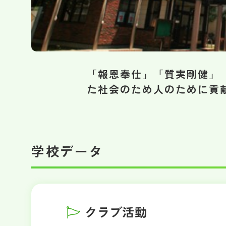
「報恩奉仕」「質実剛健」
た社会のため人のために貢
学校データ
クラブ活動