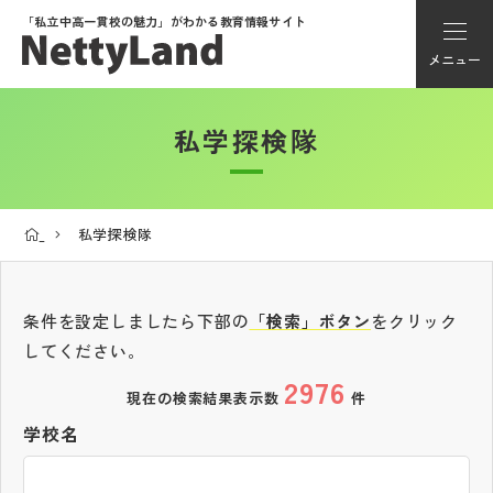
「私立中高一貫校の魅力」が
わかる教育情報サイト
メニュー
私学探検隊
アカウント登録
Myページ
私学探検隊
メニュー
学校選び
条件を設定しましたら下部の
「検索」ボタン
をクリック
してください。
2976
学校動画
現在の検索結果表示数
件
学校名
私学探検隊