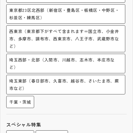
その他
東京都23区北西部（新宿区・豊島区・板橋区・中野区・
杉並区・練馬区）
お問い合わせ
西東京（東京都下がすべて含まれます＝国立市、小金井
個人情報保護方針
市、多摩市、調布市、西東京市、八王子市、武蔵野市な
ど）
サイトマップ
埼玉西部・北部（入間市、川越市、志木市、本庄市な
ど）
運営会社
埼玉東部（春日部市、久喜市、越谷市、さいたま市、蕨
市など）
千葉・茨城
スペシャル特集