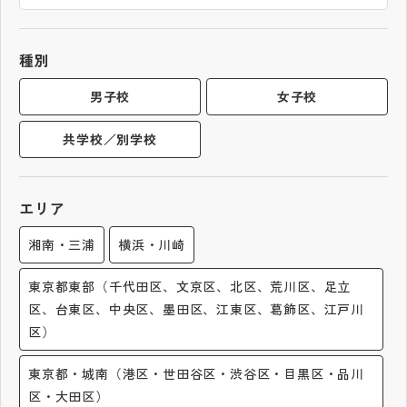
帰国生受験情報
種別
説明会・イベント情報
男子校
女子校
共学校／別学校
よみもの
学校からのお知らせ
エリア
湘南・三浦
横浜・川崎
学校HP最新情報
東京都東部（千代田区、文京区、北区、荒川区、足立
区、台東区、中央区、墨田区、江東区、葛飾区、江戸川
特集
区）
NettyLandかわら版
東京都・城南（港区・世田谷区・渋谷区・目黒区・品川
区・大田区）