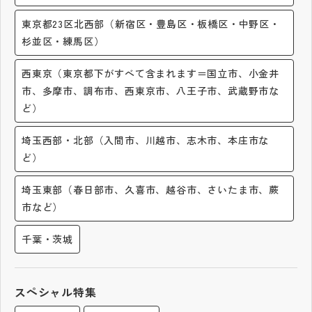
その他
東京都23区北西部（新宿区・豊島区・板橋区・中野区・
杉並区・練馬区）
お問い合わせ
西東京（東京都下がすべて含まれます＝国立市、小金井
個人情報保護方針
市、多摩市、調布市、西東京市、八王子市、武蔵野市な
ど）
サイトマップ
埼玉西部・北部（入間市、川越市、志木市、本庄市な
ど）
運営会社
埼玉東部（春日部市、久喜市、越谷市、さいたま市、蕨
市など）
千葉・茨城
スペシャル特集