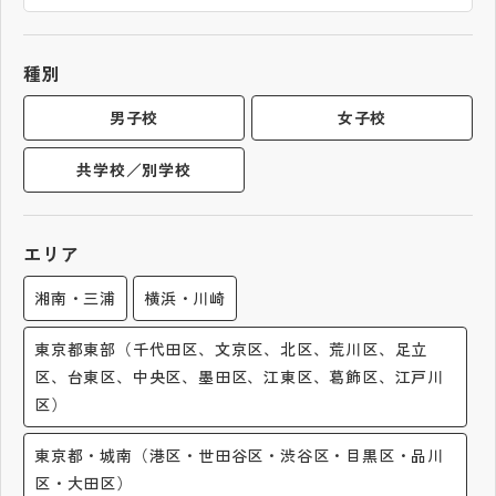
帰国生受験情報
種別
説明会・イベント情報
男子校
女子校
共学校／別学校
よみもの
学校からのお知らせ
エリア
湘南・三浦
横浜・川崎
学校HP最新情報
東京都東部（千代田区、文京区、北区、荒川区、足立
区、台東区、中央区、墨田区、江東区、葛飾区、江戸川
特集
区）
NettyLandかわら版
東京都・城南（港区・世田谷区・渋谷区・目黒区・品川
区・大田区）