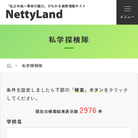
「私立中高一貫校の魅力」が
わかる教育情報サイト
メニュー
私学探検隊
アカウント登録
Myページ
私学探検隊
メニュー
学校選び
条件を設定しましたら下部の
「検索」ボタン
をクリック
してください。
2976
学校動画
現在の検索結果表示数
件
学校名
私学探検隊