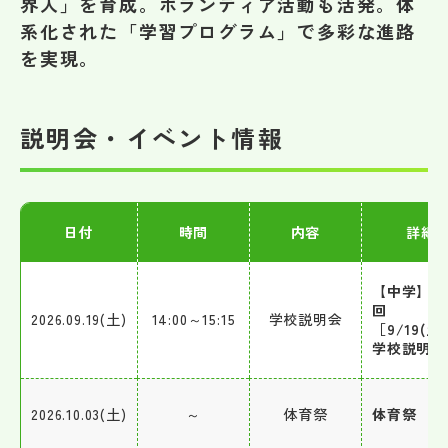
界人」を育成。ボランティア活動も活発。体
その他
系化された「学習プログラム」で多彩な進路
を実現。
お問い合わせ
個人情報保護方針
説明会・イベント情報
サイトマップ
日付
時間
内容
詳細
運営会社
【中学】第
回
2026.09.19(土)
14:00～15:15
学校説明会
［9/19(土
学校説明会
2026.10.03(土)
～
体育祭
体育祭