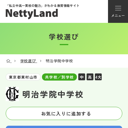
「私立中高一貫校の魅力」が
わかる教育情報サイト
メニュー
学校選び
アカウント登録
Myページ
学校選び
明治学院中学校
メニュー
中
高
4大
東京都東村山市
共学校／別学校
学校選び
明治学院中学校
学校動画
お気に入りに追加する
私学探検隊