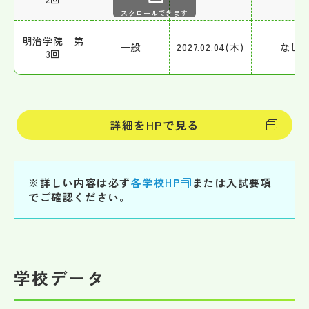
スクロールできます
明治学院 第
一般
2027.02.04(木)
なし
3回
詳細をHPで見る
※詳しい内容は必ず
各学校HP
または入試要項
でご確認ください。
学校データ