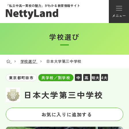
「私立中高一貫校の魅力」が
わかる教育情報サイト
メニュー
学校選び
アカウント登録
Myページ
学校選び
日本大学第三中学校
メニュー
中
高
短大
4大
東京都町田市
共学校／別学校
学校選び
日本大学第三中学校
学校動画
お気に入りに追加する
私学探検隊