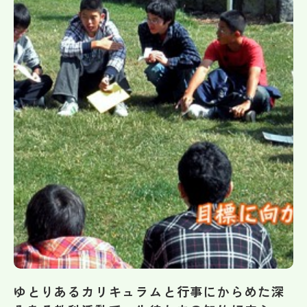
帰国生受験情報
説明会・イベント情報
よみもの
学校からのお知らせ
学校HP最新情報
特集
NettyLandかわら版
ゆとりあるカリキュラムと行事にからめた深