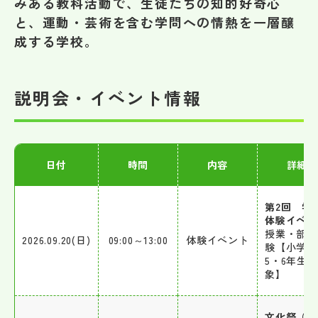
みある教科活動で、生徒たちの知的好奇心
その他
と、運動・芸術を含む学問への情熱を一層醸
成する学校。
お問い合わせ
個人情報保護方針
説明会・イベント情報
サイトマップ
日付
時間
内容
詳細
運営会社
第2回 学
体験イベン
授業・部活
2026.09.20(日)
09:00～13:00
体験イベント
験【小学4
5・6年生対
象】
文化祭（三