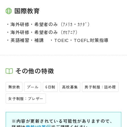
国際教育
海外研修・希望者のみ（ｱﾒﾘｶ・ｶﾅﾀﾞ）
海外研修・希望者のみ（ｵｾｱﾆｱ）
英語補習・補講
TOEIC・TOEFL対策指導
その他の特徴
無宗教
プール
6日制
高校募集
男子制服：詰め襟
女子制服：ブレザー
※内容が更新されている可能性がありますので、
詳細は
学校HP等
でご確認ください。