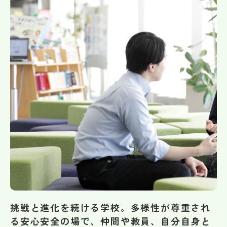
帰国生受験情報
説明会・イベント情報
よみもの
学校からのお知らせ
学校HP最新情報
特集
挑戦と進化を続ける学校。多様性が尊重され
NettyLandかわら版
る安心安全の場で、仲間や教員、自分自身と