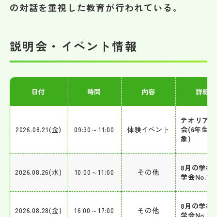
の対話を重視した教育が行われている。
その他
お問い合わせ
説明会・イベント情報
個人情報保護方針
日付
時間
内容
詳細
サイトマップ
テオリア体
運営会社
2026.08.21(金)
09:30～11:00
体験イベント
会(6年生対
象)
8月の学校
2026.08.26(水)
10:00～11:00
その他
学会No.1
8月の学校
2026.08.28(金)
16:00～17:00
その他
学会No.2