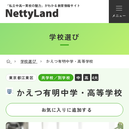
「私立中高一貫校の魅力」が
わかる教育情報サイト
メニュー
学校選び
アカウント登録
Myページ
学校選び
かえつ有明中学・高等学校
メニュー
中
高
4大
東京都江東区
共学校／別学校
学校選び
かえつ有明中学・高等学校
学校動画
お気に入りに追加する
私学探検隊